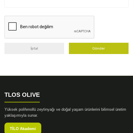
İptal
Gönder
TLOS OLIVE
Yüksek polifenollü zeytinyağı ve doğal yaşam ürünlerini bilimsel üretim
yaklaşımıyla sunar.
TİLO Akademi