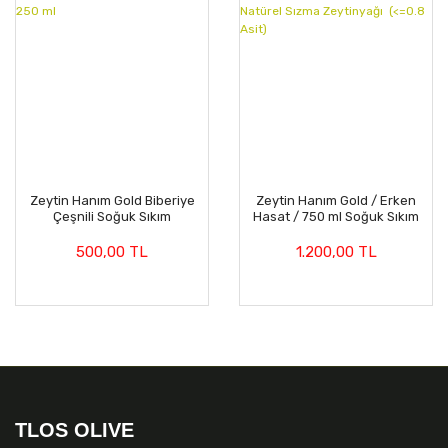
Zeytin Hanım Gold Biberiye
Zeytin Hanım Gold / Erken
Çeşnili Soğuk Sıkım
Hasat / 750 ml Soğuk Sıkım
Zeytinyağı 250 ml
Natürel Sızma Zeytinyağı
(<=0.8 Asit)
500,00 TL
1.200,00 TL
TLOS OLIVE