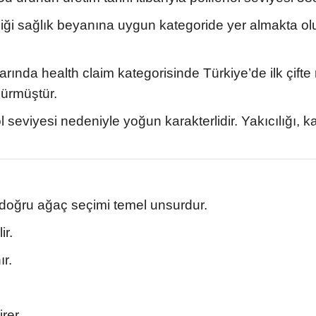
liği sağlık beyanına uygun kategoride yer almakta olu
ında health claim kategorisinde Türkiye’de ilk çifte
dürmüştür.
 seviyesi nedeniyle yoğun karakterlidir. Yakıcılığı, kal
 doğru ağaç seçimi temel unsurdur.
ir.
r.
rer.