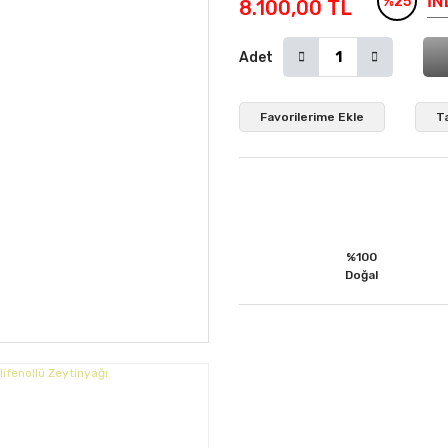
İN
%25
8.100,00 TL
Adet
T
%100
Doğal