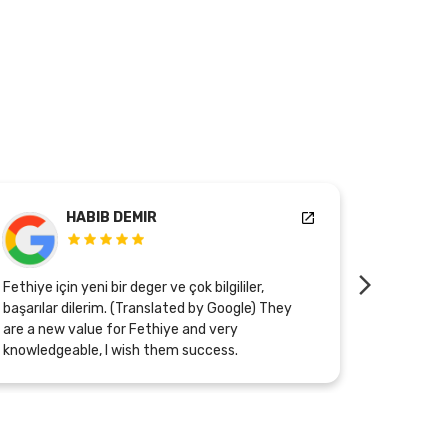
Bahadır Zırh
Mükemmel bir tesis yolları açık olsun .Hele Raziye
hanım çok ilgili nazik ,açıklama yapmak için
çırpınıyor .ürünler mükemmel (Translated by
Google) It's an excellent facility. Good luck.
Especially Ms. Raziye is very caring and kind, she
tries hard to explain. The products are
excellent.