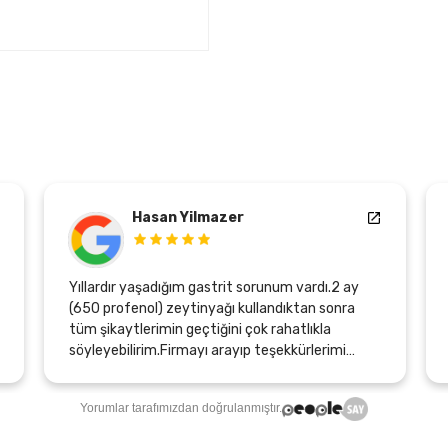
HABIB DEMIR
 vardı.2 ay
Fethiye için yeni bir deger ve çok bilgililer,
başarılar dilerim. (Translated by Google) They
atlıkla
are a new value for Fethiye and very
kürlerimi
knowledgeable, I wish them success.
rini
e emeği geçen
Yorumlar tarafımızdan doğrulanmıştır.
a belirtmek
ontrollerimde,