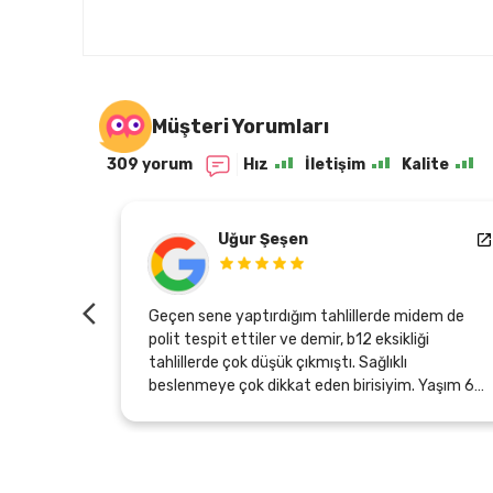
Müşteri Yorumları
309 yorum
Hız
İletişim
Kalite
Hasan Yilmazer
tahlillerde midem de
Yıllardır yaşadığım gastrit sorunum
ir, b12 eksikliği
(650 profenol) zeytinyağı kullandıktan sonra
ıştı. Sağlıklı
tüm şikaytlerimin geçtiğini çok rah
den birisiyim. Yaşım 60
söyleyebilirim.Firmayı arayıp teşek
erli asit üretmiyormuş
bildirirken, bana midemin gerçek ye
 arada endoskopi ve
hissettiren bu ürünü üretenlere v
miz çıktı, sadece
herkese sonsuz teşekkürler.Şunud
lirmiş. Neyse Zeytinyağı
isterimki, yıllık yaptırdığım sağlık k