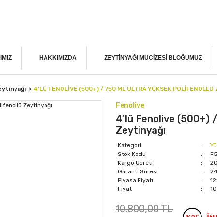
IMIZ
HAKKIMIZDA
ZEYTINYAĞI MUCIZESI BLOĞUMUZ
eytinyağı
4'LÜ FENOLIVE (500+) / 750 ML ULTRA YÜKSEK POLIFENOLLÜ
Fenolive
4'lü Fenolive (500+) 
Zeytinyağı
Kategori
Yü
Stok Kodu
F
Kargo Ücreti
20
Garanti Süresi
24
Piyasa Fiyatı
12
Fiyat
10
10.800,00 TL