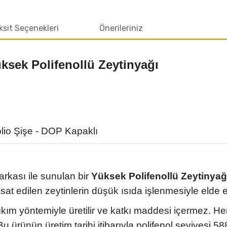
 anlamda
ı
ksit Seçenekleri
Önerileriniz
de, işini
yıda çok
üksek Polifenollü Zeytinyağı
hat I had been
olive oil for 2
y say that all
alled the
de, I would
this product
io Şişe - DOP Kapaklı
his product,
 of my
 out that
e detected a
ood values ​​
rkası ile sunulan bir
Yüksek Polifenollü Zeytinyağ
o buy this
t edilen zeytinlerin düşük ısıda işlenmesiyle elde edi
would like to
ssfully. With
kım yöntemiyle üretilir ve katkı maddesi içermez. Her
. Bu ürünün üretim tarihi itibarıyla polifenol seviyesi 