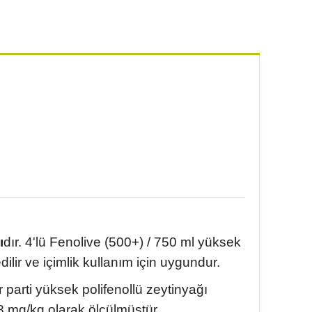
ı
dır. 4'lü Fenolive (500+) / 750 ml yüksek
lir ve içimlik kullanım için uygundur.
 parti yüksek polifenollü zeytinyağı
588 mg/kg olarak ölçülmüştür.