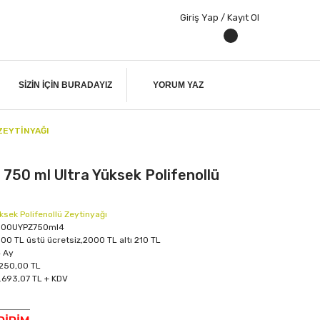
Giriş Yap / Kayıt Ol
SIZIN IÇIN BURADAYIZ
YORUM YAZ
 ZEYTINYAĞI
/ 750 ml Ultra Yüksek Polifenollü
ksek Polifenollü Zeytinyağı
500UYPZ750ml4
00 TL üstü ücretsiz,2000 TL altı 210 TL
 Ay
250,00 TL
.693,07 TL + KDV