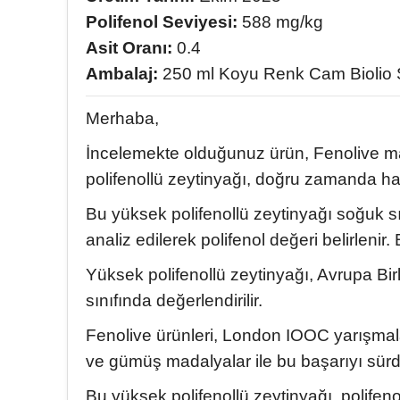
i düzenli olarak her
my complaints went away. While I cal
Polifenol Seviyesi:
588 mg/kg
m, gastirit sorunum
company and expressed my gratitude
Asit Oranı:
0.4
almadı, şekerim
like to thank those who produced th
Ambalaj:
250 ml Koyu Renk Cam Biolio 
and everyone who contributed to thi
rı da çok güzel,
which made me feel the real place o
ebrik ediyorum
stomach. I would also like to point o
Merhaba,
n hepsinden.
during my annual health checks, We 
he tests I had last
positive improvement in all of my bloo
İncelemekte olduğunuz ürün, Fenolive ma
ps in my stomach and
and had my doctor of 20 years also 
polifenollü zeytinyağı, doğru zamanda hasa
re found to be very
product. When I come to Fethiye, I wo
meone who pays great
meet people who do their job success
Bu yüksek polifenollü zeytinyağı soğuk sı
g. Since I am 60 years
love and respect...
analiz edilerek polifenol değeri belirlenir
produce enough acid,
By the way, I also had
Yüksek polifenollü zeytinyağı, Avrupa Bir
, it came out clean,
sınıfında değerlendirilir.
ng of gastritis.
ive oil, that's how I
Fenolive ürünleri, London IOOC yarışmalar
ducts, I use many of
 and 750 prophenol)
ve gümüş madalyalar ile bu başarıyı sür
tNarı olive oil with
's wort oil. Let me
Bu yüksek polifenollü zeytinyağı, polifenol