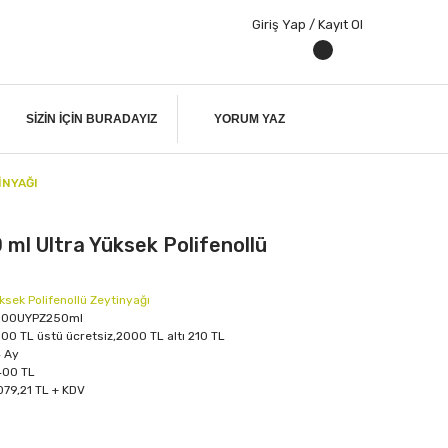
Giriş Yap / Kayıt Ol
SIZIN IÇIN BURADAYIZ
YORUM YAZ
INYAĞI
 ml Ultra Yüksek Polifenollü
ksek Polifenollü Zeytinyağı
500UYPZ250ml
00 TL üstü ücretsiz,2000 TL altı 210 TL
 Ay
400 TL
079,21 TL + KDV