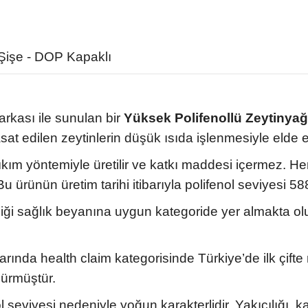
led the
, I would
is product
Şişe - DOP Kapaklı
s product,
f my
ut that
detected a
d values ​​
rkası ile sunulan bir
Yüksek Polifenollü Zeytinyağ
buy this
t edilen zeytinlerin düşük ısıda işlenmesiyle elde edi
uld like to
fully. With
kım yöntemiyle üretilir ve katkı maddesi içermez. Her
. Bu ürünün üretim tarihi itibarıyla polifenol seviyesi 
liği sağlık beyanına uygun kategoride yer almakta olu
ında health claim kategorisinde Türkiye’de ilk çifte
dürmüştür.
 seviyesi nedeniyle yoğun karakterlidir. Yakıcılığı, kal