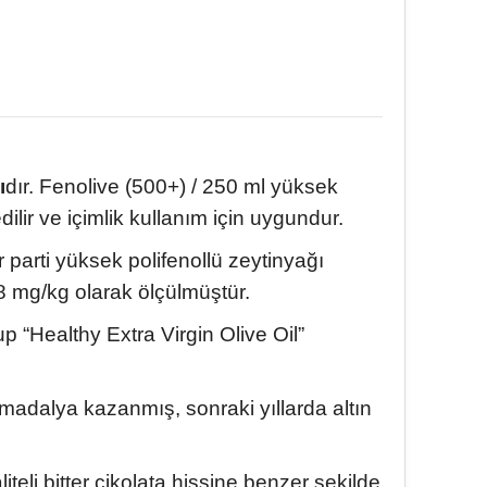
ı
dır. Fenolive (500+) / 250 ml yüksek
lir ve içimlik kullanım için uygundur.
 parti yüksek polifenollü zeytinyağı
588 mg/kg olarak ölçülmüştür.
p “Healthy Extra Virgin Olive Oil”
 madalya kazanmış, sonraki yıllarda altın
iteli bitter çikolata hissine benzer şekilde