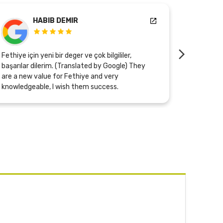
Bahadır Zırh
Mükemmel bir tesis yolları açık olsun .Hele Raziye
hanım çok ilgili nazik ,açıklama yapmak için
çırpınıyor .ürünler mükemmel (Translated by
Google) It's an excellent facility. Good luck.
Especially Ms. Raziye is very caring and kind, she
tries hard to explain. The products are
excellent.