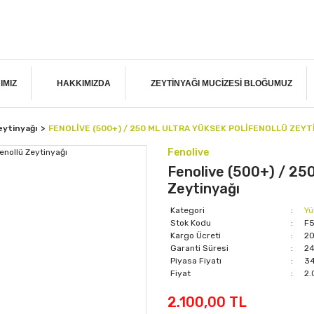
IMIZ
HAKKIMIZDA
ZEYTINYAĞI MUCIZESI BLOĞUMUZ
eytinyağı
FENOLIVE (500+) / 250 ML ULTRA YÜKSEK POLIFENOLLÜ ZEYT
Fenolive
Fenolive (500+) / 250
Zeytinyağı
Kategori
Yü
Stok Kodu
F
Kargo Ücreti
20
Garanti Süresi
24
Piyasa Fiyatı
3
Fiyat
2.
2.100,00 TL