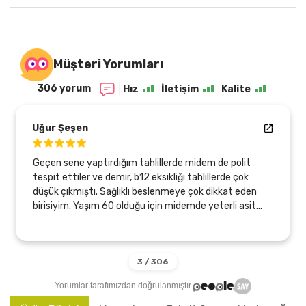
Müşteri Yorumları
306 yorum
Hız
İletişim
Kalite
Uğur Şeşen
Geçen sene yaptırdığım tahlillerde midem de polit
tespit ettiler ve demir, b12 eksikliği tahlillerde çok
düşük çıkmıştı. Sağlıklı beslenmeye çok dikkat eden
birisiyim. Yaşım 60 olduğu için midemde yeterli asit
üretmiyormuş sebebi bu olabilirmiş. Bu arada
endoskopi ve kolonoskopi de oldum, temiz çıktı,
sadece gastirit başlangıcı olabilirmiş. Neyse Zeytinyağı
arayışım var dı, Tlesolive ürünleriyle bu sayede
tanıştım, bir çok ürünlerini kullanıyorum, (850 ve 750
Yorumlar tarafımızdan doğrulanmıştır.
profenol) zeytinyağı, KudretNarı profenolü yüksek