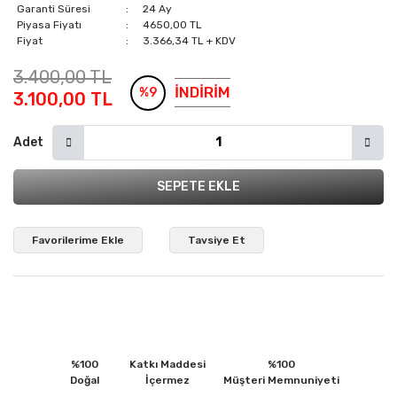
Garanti Süresi
24 Ay
Piyasa Fiyatı
4650,00 TL
Fiyat
3.366,34 TL + KDV
3.400,00 TL
İNDİRİM
%9
3.100,00 TL
Adet
SEPETE EKLE
Tavsiye Et
%100
Katkı Maddesi
%100
Doğal
İçermez
Müşteri Memnuniyeti