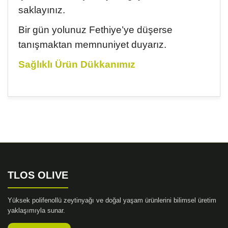
saklayınız.
Bir gün yolunuz Fethiye’ye düşerse
tanışmaktan memnuniyet duyarız.
Sağlıklı Ürün Dükkanımız
Bu ürünün fiyat bilgisi, resim, ürün açıklamalarında ve
diğer konularda yetersiz gördüğünüz noktaları öneri
Bu ürüne ilk yorumu siz yapın!
formunu kullanarak tarafımıza iletebilirsiniz.
Görüş ve önerileriniz için teşekkür ederiz.
Yorum Yaz
Ürün resmi kalitesiz, bozuk veya görüntülenemiyor.
Ürün açıklamasında eksik bilgiler bulunuyor.
TLOS OLIVE
Ürün bilgilerinde hatalar bulunuyor.
Ürün fiyatı diğer sitelerden daha pahalı.
Yüksek polifenollü zeytinyağı ve doğal yaşam ürünlerini bilimsel üretim
Bu ürüne benzer farklı alternatifler olmalı.
yaklaşımıyla sunar.