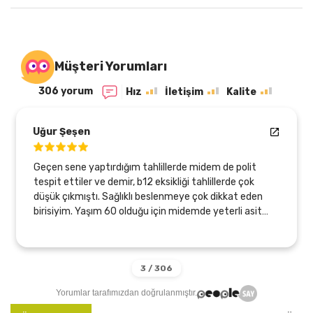
Müşteri Yorumları
306 yorum
Hız
İletişim
Kalite
Uğur Şeşen
Geçen sene yaptırdığım tahlillerde midem de polit
tespit ettiler ve demir, b12 eksikliği tahlillerde çok
düşük çıkmıştı. Sağlıklı beslenmeye çok dikkat eden
birisiyim. Yaşım 60 olduğu için midemde yeterli asit
üretmiyormuş sebebi bu olabilirmiş. Bu arada
endoskopi ve kolonoskopi de oldum, temiz çıktı,
sadece gastirit başlangıcı olabilirmiş. Neyse Zeytinyağı
arayışım var dı, Tlesolive ürünleriyle bu sayede
tanıştım, bir çok ürünlerini kullanıyorum, (850 ve 750
Yorumlar tarafımızdan doğrulanmıştır.
profenol) zeytinyağı, KudretNarı profenolü yüksek