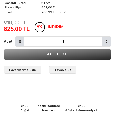
Garanti Süresi
24 Ay
Piyasa Fiyatı
459,00 TL
Fiyat
900,99 TL + KDV
910,00 TL
İNDİRİM
%9
825,00 TL
Adet
SEPETE EKLE
Tavsiye Et
%100
Katkı Maddesi
%100
Doğal
İçermez
Müşteri Memnuniyeti