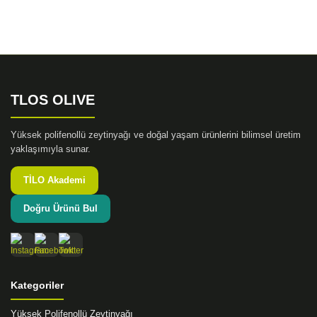
diğer konularda yetersiz gördüğünüz noktaları öneri
Bu ürüne ilk yorumu siz yapın!
formunu kullanarak tarafımıza iletebilirsiniz.
Görüş ve önerileriniz için teşekkür ederiz.
Yorum Yaz
Ürün resmi kalitesiz, bozuk veya görüntülenemiyor.
Ürün açıklamasında eksik bilgiler bulunuyor.
TLOS OLIVE
Ürün bilgilerinde hatalar bulunuyor.
Ürün fiyatı diğer sitelerden daha pahalı.
Yüksek polifenollü zeytinyağı ve doğal yaşam ürünlerini bilimsel üretim
Bu ürüne benzer farklı alternatifler olmalı.
yaklaşımıyla sunar.
TİLO Akademi
Doğru Ürünü Bul
Gönder
Kategoriler
Yüksek Polifenollü Zeytinyağı