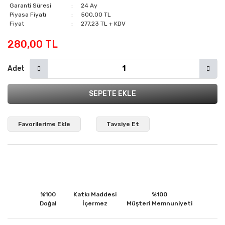
Garanti Süresi
24 Ay
Piyasa Fiyatı
500,00 TL
Fiyat
277,23 TL + KDV
280,00 TL
Adet
SEPETE EKLE
Tavsiye Et
%100
Katkı Maddesi
%100
Doğal
İçermez
Müşteri Memnuniyeti