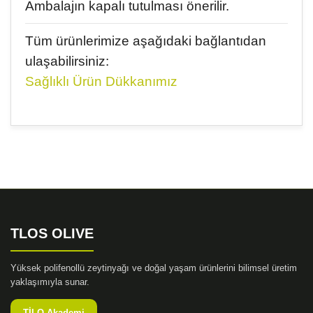
Ambalajın kapalı tutulması önerilir.
Tüm ürünlerimize aşağıdaki bağlantıdan
ulaşabilirsiniz:
Sağlıklı Ürün Dükkanımız
Bu ürünün fiyat bilgisi, resim, ürün açıklamalarında ve
diğer konularda yetersiz gördüğünüz noktaları öneri
Bu ürüne ilk yorumu siz yapın!
formunu kullanarak tarafımıza iletebilirsiniz.
Görüş ve önerileriniz için teşekkür ederiz.
Yorum Yaz
Ürün resmi kalitesiz, bozuk veya görüntülenemiyor.
Ürün açıklamasında eksik bilgiler bulunuyor.
TLOS OLIVE
Ürün bilgilerinde hatalar bulunuyor.
Ürün fiyatı diğer sitelerden daha pahalı.
Yüksek polifenollü zeytinyağı ve doğal yaşam ürünlerini bilimsel üretim
Bu ürüne benzer farklı alternatifler olmalı.
yaklaşımıyla sunar.
TİLO Akademi