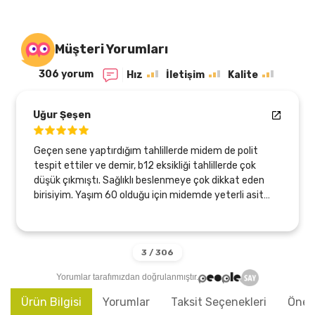
Müşteri Yorumları
306 yorum
Hız
İletişim
Kalite
Uğur Şeşen
Geçen sene yaptırdığım tahlillerde midem de polit
tespit ettiler ve demir, b12 eksikliği tahlillerde çok
düşük çıkmıştı. Sağlıklı beslenmeye çok dikkat eden
birisiyim. Yaşım 60 olduğu için midemde yeterli asit
üretmiyormuş sebebi bu olabilirmiş. Bu arada
endoskopi ve kolonoskopi de oldum, temiz çıktı,
sadece gastirit başlangıcı olabilirmiş. Neyse Zeytinyağı
arayışım var dı, Tlesolive ürünleriyle bu sayede
tanıştım, bir çok ürünlerini kullanıyorum, (850 ve 750
Yorumlar tarafımızdan doğrulanmıştır.
profenol) zeytinyağı, KudretNarı profenolü yüksek
zeytinyağı ve kantaron yağı karışımı nı kullanıyorum.
Ürün Bilgisi
Yorumlar
Taksit Seçenekleri
Öneri
Neler değişti 6 ayda hayatımda kısaca özetliyeyim. 1.