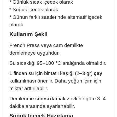
* Günlük sıcak içecek olarak
St. John's wort oil. Let me briefly summarize what has
changed in my life in 6 months. 1. I had a cyst behind
* Soğuk içecek olarak
my ear for 25 years and it was forming. I noticed that
* Günün farklı saatlerinde alternatif içecek
it was completely gone. I had a fatty lump the size of
olarak
a marble on my right leg, but it went away, I was
defecating in 2-3 days, now I can go to the bathroom
Kullanım Şekli
regularly every day, I no longer have gastritis problems,
I no longer have stomach bloating, my blood sugar
French Press veya cam demlikte
level is back on track. In short, TlesOlive products are a
demlemeye uygundur.
source of healing, Olive Oil soaps are also very nice, I
recommend them to everyone. I congratulate them.
Su sıcaklığı 95–100 °C aralığında olmalıdır.
May God bless them all.
1 fincan su için bir tatlı kaşığı (2–3 gr)
çay
kullanılması önerilir. Daha yoğun içim için
miktar arttırılabilir.
Demlenme süresi damak zevkine göre 3–4
dakika arasında ayarlanabilir.
Soğuk İçecek Hazırlama