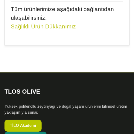
Tüm ürünlerimize aşağıdaki bağlantıdan
ulaşabilirsiniz:
Sağlıklı Ürün Dükkanımız
Bu ürünün fiyat bilgisi, resim, ürün açıklamalarında ve
diğer konularda yetersiz gördüğünüz noktaları öneri
Bu ürüne ilk yorumu siz yapın!
formunu kullanarak tarafımıza iletebilirsiniz.
Görüş ve önerileriniz için teşekkür ederiz.
Yorum Yaz
Ürün resmi kalitesiz, bozuk veya görüntülenemiyor.
Ürün açıklamasında eksik bilgiler bulunuyor.
TLOS OLIVE
Ürün bilgilerinde hatalar bulunuyor.
Ürün fiyatı diğer sitelerden daha pahalı.
Yüksek polifenollü zeytinyağı ve doğal yaşam ürünlerini bilimsel üretim
Bu ürüne benzer farklı alternatifler olmalı.
yaklaşımıyla sunar.
TİLO Akademi