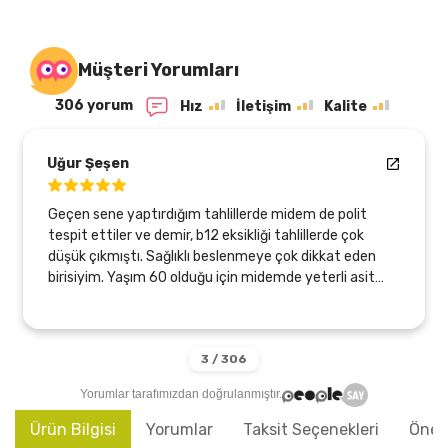
Müşteri Yorumları
306 yorum
Hız
İletişim
Kalite
Uğur Şeşen
Geçen sene yaptırdığım tahlillerde midem de polit
tespit ettiler ve demir, b12 eksikliği tahlillerde çok
düşük çıkmıştı. Sağlıklı beslenmeye çok dikkat eden
birisiyim. Yaşım 60 olduğu için midemde yeterli asit
üretmiyormuş sebebi bu olabilirmiş. Bu arada
endoskopi ve kolonoskopi de oldum, temiz çıktı,
sadece gastirit başlangıcı olabilirmiş. Neyse Zeytinyağı
arayışım var dı, Tlesolive ürünleriyle bu sayede
tanıştım, bir çok ürünlerini kullanıyorum, (850 ve 750
Yorumlar tarafımızdan doğrulanmıştır.
profenol) zeytinyağı, KudretNarı profenolü yüksek
zeytinyağı ve kantaron yağı karışımı nı kullanıyorum.
Ürün Bilgisi
Yorumlar
Taksit Seçenekleri
Öneri
Neler değişti 6 ayda hayatımda kısaca özetliyeyim. 1.