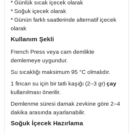
* Günlük sıcak içecek olarak
St. John's wort oil. Let me briefly summarize what has
changed in my life in 6 months. 1. I had a cyst behind
* Soğuk içecek olarak
my ear for 25 years and it was forming. I noticed that
* Günün farklı saatlerinde alternatif içecek
it was completely gone. I had a fatty lump the size of
olarak
a marble on my right leg, but it went away, I was
defecating in 2-3 days, now I can go to the bathroom
Kullanım Şekli
regularly every day, I no longer have gastritis problems,
I no longer have stomach bloating, my blood sugar
French Press veya cam demlikte
level is back on track. In short, TlesOlive products are a
source of healing, Olive Oil soaps are also very nice, I
demlemeye uygundur.
recommend them to everyone. I congratulate them.
Su sıcaklığı maksimum 95 °C olmalıdır.
May God bless them all.
1 fincan su için bir tatlı kaşığı (2–3 gr)
çay
kullanılması önerilir.
Demlenme süresi damak zevkine göre 2–4
dakika arasında ayarlanabilir.
Soğuk İçecek Hazırlama