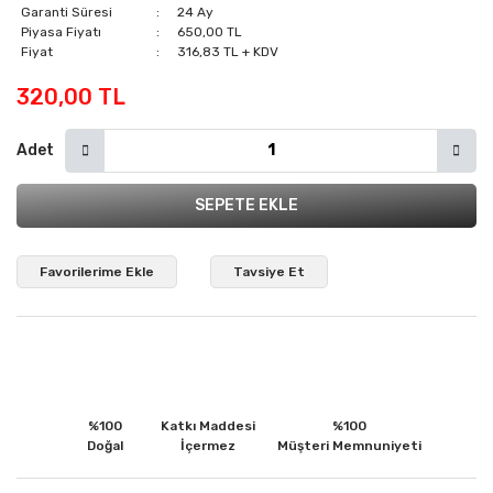
Garanti Süresi
24 Ay
Piyasa Fiyatı
650,00 TL
Fiyat
316,83 TL + KDV
320,00 TL
Adet
SEPETE EKLE
Tavsiye Et
%100
Katkı Maddesi
%100
Doğal
İçermez
Müşteri Memnuniyeti