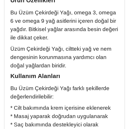
Ürün Özellikleri
St. John's wort oil. Let me briefly summarize what has
changed in my life in 6 months. 1. I had a cyst behind
Bu Üzüm Çekirdeği Yağı, omega 3, omega
my ear for 25 years and it was forming. I noticed that
6 ve omega 9 yağ asitlerini içeren doğal bir
it was completely gone. I had a fatty lump the size of
yağdır. Bitkisel yağlar arasında besin değeri
a marble on my right leg, but it went away, I was
defecating in 2-3 days, now I can go to the bathroom
ile dikkat çeker.
regularly every day, I no longer have gastritis problems,
I no longer have stomach bloating, my blood sugar
Üzüm Çekirdeği Yağı, ciltteki yağ ve nem
level is back on track. In short, TlesOlive products are a
dengesinin korunmasına yardımcı olan
source of healing, Olive Oil soaps are also very nice, I
doğal yağlardan biridir.
recommend them to everyone. I congratulate them.
May God bless them all.
Kullanım Alanları
Bu Üzüm Çekirdeği Yağı farklı şekillerde
değerlendirilebilir:
* Cilt bakımında krem içerisine eklenerek
* Masaj yaparak doğrudan uygulanarak
* Saç bakımında destekleyici olarak