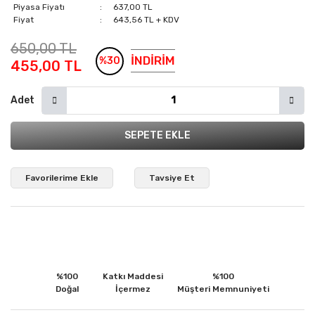
Piyasa Fiyatı
637,00 TL
Fiyat
643,56 TL + KDV
650,00 TL
İNDİRİM
%30
455,00 TL
Adet
SEPETE EKLE
Tavsiye Et
%100
Katkı Maddesi
%100
Doğal
İçermez
Müşteri Memnuniyeti