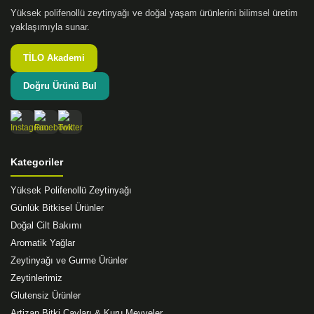
Ürün fiyatı diğer sitelerden daha pahalı.
Yüksek polifenollü zeytinyağı ve doğal yaşam ürünlerini bilimsel üretim
Bu ürüne benzer farklı alternatifler olmalı.
yaklaşımıyla sunar.
TİLO Akademi
Doğru Ürünü Bul
Gönder
Kategoriler
Yüksek Polifenollü Zeytinyağı
Günlük Bitkisel Ürünler
Doğal Cilt Bakımı
Aromatik Yağlar
Zeytinyağı ve Gurme Ürünler
Zeytinlerimiz
Glutensiz Ürünler
Artizan Bitki Çayları & Kuru Meyveler