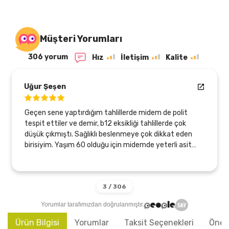
Müşteri Yorumları
306 yorum
Hız
İletişim
Kalite
Uğur Şeşen
Geçen sene yaptırdığım tahlillerde midem de polit
tespit ettiler ve demir, b12 eksikliği tahlillerde çok
düşük çıkmıştı. Sağlıklı beslenmeye çok dikkat eden
birisiyim. Yaşım 60 olduğu için midemde yeterli asit
üretmiyormuş sebebi bu olabilirmiş. Bu arada
endoskopi ve kolonoskopi de oldum, temiz çıktı,
sadece gastirit başlangıcı olabilirmiş. Neyse Zeytinyağı
arayışım var dı, Tlesolive ürünleriyle bu sayede
tanıştım, bir çok ürünlerini kullanıyorum, (850 ve 750
Yorumlar tarafımızdan doğrulanmıştır.
profenol) zeytinyağı, KudretNarı profenolü yüksek
zeytinyağı ve kantaron yağı karışımı nı kullanıyorum.
Ürün Bilgisi
Yorumlar
Taksit Seçenekleri
Öneri