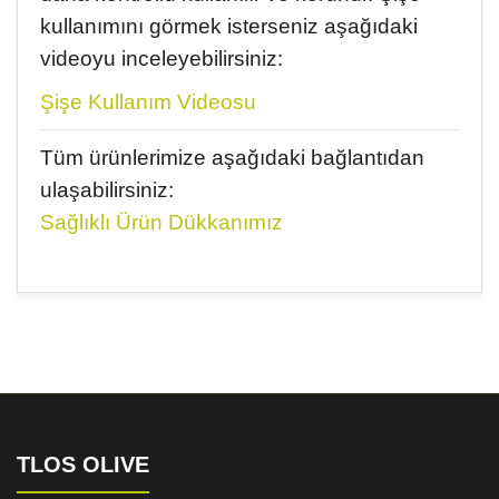
kullanımını görmek isterseniz aşağıdaki
videoyu inceleyebilirsiniz:
Şişe Kullanım Videosu
Tüm ürünlerimize aşağıdaki bağlantıdan
ulaşabilirsiniz:
Sağlıklı Ürün Dükkanımız
Bu ürünün fiyat bilgisi, resim, ürün açıklamalarında ve
diğer konularda yetersiz gördüğünüz noktaları öneri
Bu ürüne ilk yorumu siz yapın!
formunu kullanarak tarafımıza iletebilirsiniz.
Görüş ve önerileriniz için teşekkür ederiz.
Yorum Yaz
Ürün resmi kalitesiz, bozuk veya görüntülenemiyor.
Ürün açıklamasında eksik bilgiler bulunuyor.
TLOS OLIVE
Ürün bilgilerinde hatalar bulunuyor.