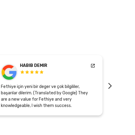
HABIB DEMIR
Fethiye için yeni bir deger ve çok bilgililer,
Mükemmel b
başarılar dilerim. (Translated by Google) They
hanım çok 
are a new value for Fethiye and very
çırpınıyor .ür
knowledgeable, I wish them success.
Google) It
Especially
tries har
excellent