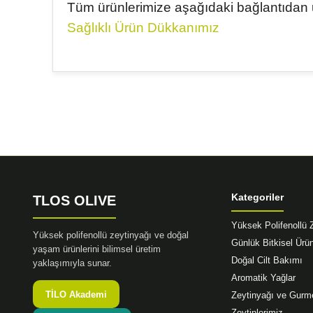
Tüm ürünlerimize aşağıdaki bağlantıdan ul
Sağlıklı Ürün Dükkanımız
Bu ürünün fiyat bilgisi, resim, ürün açıklamalarında ve 
Görüş ve önerileriniz için teşekkür ederiz.
Ürün resmi kalitesiz, bozuk veya görüntülenemiyor.
Ürün açıklamasında eksik bilgiler bulunuyor.
Ürün bilgilerinde hatalar bulunuyor.
Ürün fiyatı diğer sitelerden daha pahalı.
Kategoriler
TLOS OLIVE
Bu ürüne benzer farklı alternatifler olmalı.
Yüksek Polifenollü 
Yüksek polifenollü zeytinyağı ve doğal
Günlük Bitkisel Ürün
yaşam ürünlerini bilimsel üretim
Doğal Cilt Bakımı
yaklaşımıyla sunar.
Aromatik Yağlar
TİLO Akademi
Zeytinyağı ve Gurm
Zeytinlerimiz