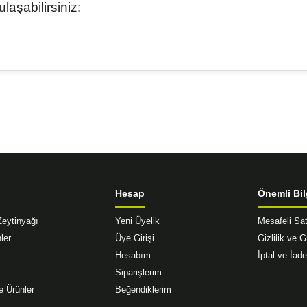
aşabilirsiniz:
diğer konularda yetersiz gördüğünüz noktaları öneri formunu kullanarak tar
Bu ürüne ilk yorumu siz yapın!
Yorum Yaz
Hesap
Önemli Bil
Zeytinyağı
Yeni Üyelik
Mesafeli Sa
ler
Üye Girişi
Gizlilik ve 
Hesabım
İptal ve İade
Siparişlerim
Gönder
e Ürünler
Beğendiklerim