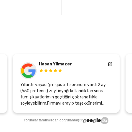
Hasan Yilmazer
Yıllardır yaşadığım gastrit sorunum vardı.2 ay
(650 profenol) zeytinyağı kullandıktan sonra
tüm şikaytlerimin geçtiğini çok rahatlıkla
söyleyebilirim.Firmayı arayıp teşekkürlerimi
bildirirken, bana midemin gerçek yerini
hissettiren bu ürünü üretenlere ve emeği geçen
Yorumlar tarafımızdan doğrulanmıştır.
herkese sonsuz teşekkürler.Şunuda belirtmek
isterimki, yıllık yaptırdığım sağlık kontrollerimde,