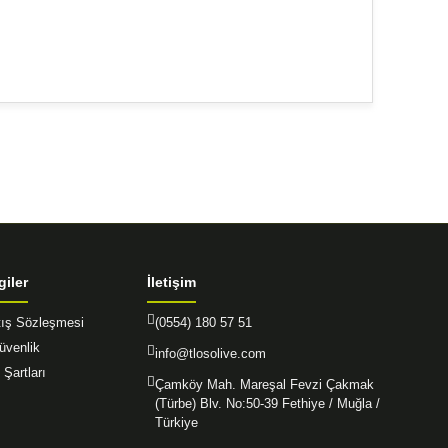
afımıza iletebilirsiniz.
giler
İletişim
tış Sözleşmesi
(0554) 180 57 51
Güvenlik
info@tlosolive.com
 Şartları
Çamköy Mah. Mareşal Fevzi Çakmak
(Türbe) Blv. No:50-39 Fethiye / Muğla /
Türkiye