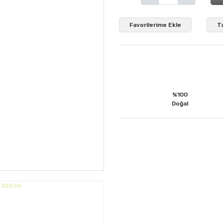
T
%100
Doğal