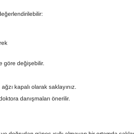
ğerlendirilebilir:
rek
e göre değişebilir.
ağzı kapalı olarak saklayınız.
ktora danışmaları önerilir.
 ve doğrudan güneş ışığı almayan bir ortamda saklay