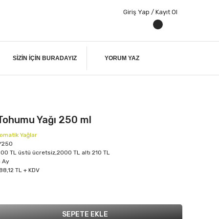
Giriş Yap / Kayıt Ol
SIZIN IÇIN BURADAYIZ
YORUM YAZ
 Tohumu Yağı 250 ml
omatik Yağlar
Y250
00 TL üstü ücretsiz,2000 TL altı 210 TL
 Ay
188,12 TL + KDV
SEPETE EKLE