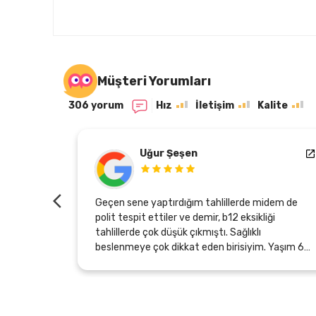
Müşteri Yorumları
306 yorum
Hız
İletişim
Kalite
Uğur Şeşen
oslar için
Geçen sene yaptırdığım tahlillerde midem de
de muayene
polit tespit ettiler ve demir, b12 eksikliği
e
tahlillerde çok düşük çıkmıştı. Sağlıklı
rtesi günü
beslenmeye çok dikkat eden birisiyim. Yaşım 60
 ulaşması
olduğu için midemde yeterli asit üretmiyormuş
sebebi bu olabilirmiş. Bu arada endoskopi ve
ilmeniz
kolonoskopi de oldum, temiz çıktı, sadece
uhteşem.
gastirit başlangıcı olabilirmiş. Neyse Zeytinyağı