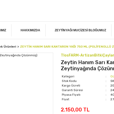
IMIZ
HAKKIMIZDA
ZEYTINYAĞI MUCIZESI BLOĞUMUZ
ek Ürünleri
ZEYTIN HANIM SARI KANTARON YAĞI 750 ML (POLIFENOLLÜ
TlosFARM-ArtizanBitkiÇaylar
Zeytin Hanım Sarı Kan
Zeytinyağında Çözü
Kategori
Gü
Stok Kodu
S
Kargo Ücreti
20
Garanti Süresi
24
Piyasa Fiyatı
40
Fiyat
2.
2.150,00 TL