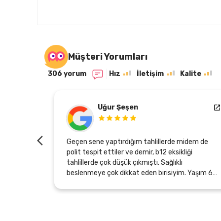
Müşteri Yorumları
306 yorum
Hız
İletişim
Kalite
Uğur Şeşen
oslar için
Geçen sene yaptırdığım tahlillerde midem de
de muayene
polit tespit ettiler ve demir, b12 eksikliği
e
tahlillerde çok düşük çıkmıştı. Sağlıklı
rtesi günü
beslenmeye çok dikkat eden birisiyim. Yaşım 60
 ulaşması
olduğu için midemde yeterli asit üretmiyormuş
sebebi bu olabilirmiş. Bu arada endoskopi ve
ilmeniz
kolonoskopi de oldum, temiz çıktı, sadece
uhteşem.
gastirit başlangıcı olabilirmiş. Neyse Zeytinyağı