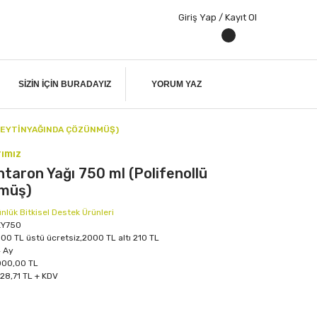
Giriş Yap / Kayıt Ol
SIZIN IÇIN BURADAYIZ
YORUM YAZ
 ZEYTINYAĞINDA ÇÖZÜNMÜŞ)
ımız
taron Yağı 750 ml (Polifenollü
nmüş)
nlük Bitkisel Destek Ürünleri
KY750
00 TL üstü ücretsiz,2000 TL altı 210 TL
 Ay
00,00 TL
128,71 TL + KDV