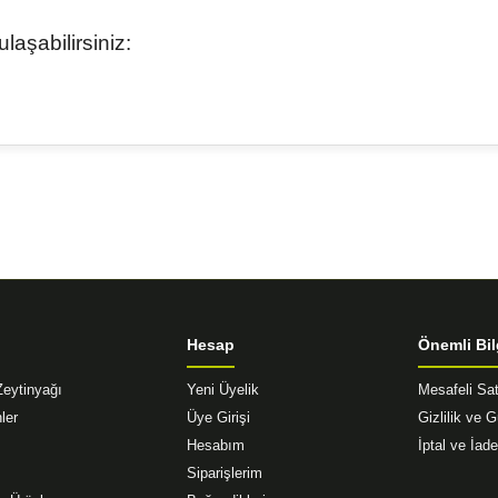
aşabilirsiniz:
diğer konularda yetersiz gördüğünüz noktaları öneri formunu kullanarak tar
Bu ürüne ilk yorumu siz yapın!
Yorum Yaz
Hesap
Önemli Bil
Zeytinyağı
Yeni Üyelik
Mesafeli Sa
ler
Üye Girişi
Gizlilik ve 
Hesabım
İptal ve İade
Siparişlerim
Gönder