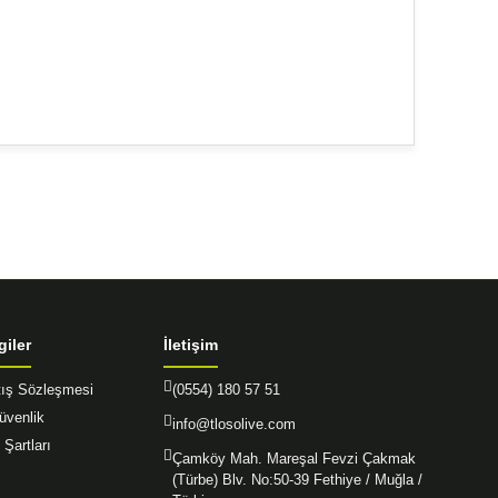
afımıza iletebilirsiniz.
giler
İletişim
tış Sözleşmesi
(0554) 180 57 51
Güvenlik
info@tlosolive.com
 Şartları
Çamköy Mah. Mareşal Fevzi Çakmak
(Türbe) Blv. No:50-39 Fethiye / Muğla /