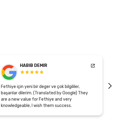
HABIB DEMIR
Fethiye için yeni bir deger ve çok bilgililer,
Mükemmel b
başarılar dilerim. (Translated by Google) They
hanım çok 
are a new value for Fethiye and very
çırpınıyor .ür
knowledgeable, I wish them success.
Google) It
Especially
tries har
excellent