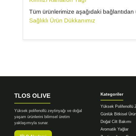
Tüm ürünlerimize aşağıdaki bağlantıdan ul
Sağlıklı Ürün Dükkanımız
Bu ürünün fiyat bilgisi, resim, ürün açıklamalarında ve 
Görüş ve önerileriniz için teşekkür ederiz.
Ürün resmi kalitesiz, bozuk veya görüntülenemiyor.
Ürün açıklamasında eksik bilgiler bulunuyor.
Ürün bilgilerinde hatalar bulunuyor.
Ürün fiyatı diğer sitelerden daha pahalı.
Kategoriler
TLOS OLIVE
Bu ürüne benzer farklı alternatifler olmalı.
Yüksek Polifenollü 
Yüksek polifenollü zeytinyağı ve doğal
Günlük Bitkisel Ürün
yaşam ürünlerini bilimsel üretim
Doğal Cilt Bakımı
yaklaşımıyla sunar.
Aromatik Yağlar