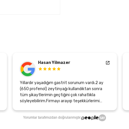
Hasan Yilmazer
Yıllardır yaşadığım gastrit sorunum vardı.2 ay
(650 profenol) zeytinyağı kullandıktan sonra
tüm şikaytlerimin geçtiğini çok rahatlıkla
söyleyebilirim.Firmayı arayıp teşekkürlerimi
bildirirken, bana midemin gerçek yerini
hissettiren bu ürünü üretenlere ve emeği geçen
Yorumlar tarafımızdan doğrulanmıştır.
herkese sonsuz teşekkürler.Şunuda belirtmek
isterimki, yıllık yaptırdığım sağlık kontrollerimde,