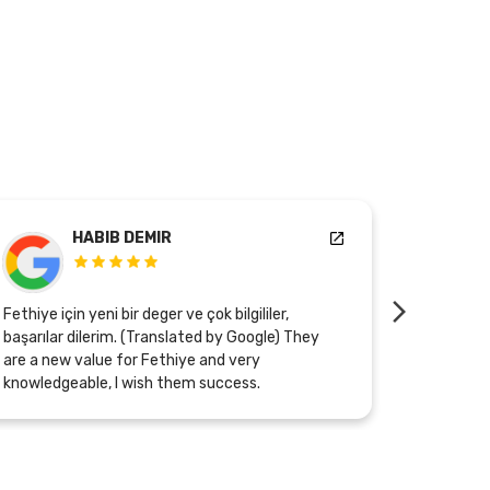
HABIB DEMIR
Fethiye için yeni bir deger ve çok bilgililer,
Mükemmel b
başarılar dilerim. (Translated by Google) They
hanım çok 
are a new value for Fethiye and very
çırpınıyor .ür
knowledgeable, I wish them success.
Google) It
Especially
tries har
excellent