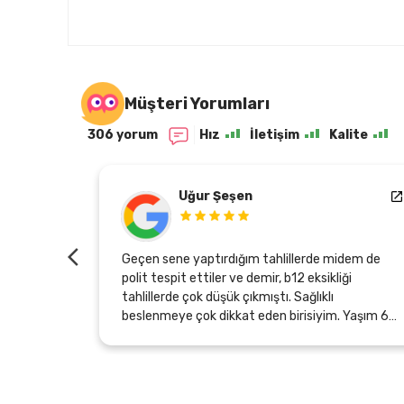
Müşteri Yorumları
306 yorum
Hız
İletişim
Kalite
Uğur Şeşen
oslar için
Geçen sene yaptırdığım tahlillerde midem de
de muayene
polit tespit ettiler ve demir, b12 eksikliği
e
tahlillerde çok düşük çıkmıştı. Sağlıklı
rtesi günü
beslenmeye çok dikkat eden birisiyim. Yaşım 60
 ulaşması
olduğu için midemde yeterli asit üretmiyormuş
sebebi bu olabilirmiş. Bu arada endoskopi ve
ilmeniz
kolonoskopi de oldum, temiz çıktı, sadece
uhteşem.
gastirit başlangıcı olabilirmiş. Neyse Zeytinyağı