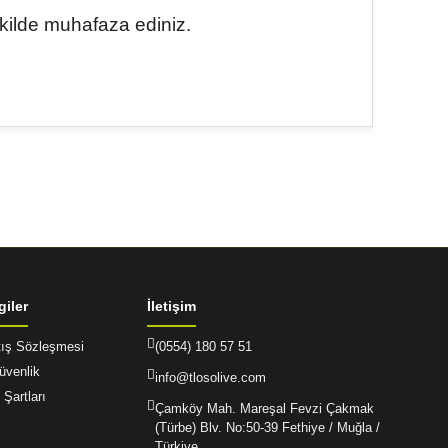
ekilde muhafaza ediniz.
afımıza iletebilirsiniz.
giler
İletişim
tış Sözleşmesi
(0554) 180 57 51
Güvenlik
info@tlosolive.com
 Şartları
Çamköy Mah. Mareşal Fevzi Çakmak
(Türbe) Blv. No:50-39 Fethiye / Muğla /
Türkiye