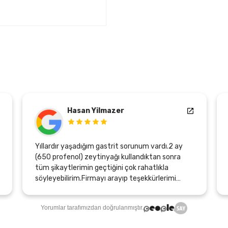
Hasan Yilmazer
Yıllardır yaşadığım gastrit sorunum vardı.2 ay
(650 profenol) zeytinyağı kullandıktan sonra
tüm şikaytlerimin geçtiğini çok rahatlıkla
söyleyebilirim.Firmayı arayıp teşekkürlerimi
bildirirken, bana midemin gerçek yerini
hissettiren bu ürünü üretenlere ve emeği geçen
Yorumlar tarafımızdan doğrulanmıştır.
herkese sonsuz teşekkürler.Şunuda belirtmek
isterimki, yıllık yaptırdığım sağlık kontrollerimde,