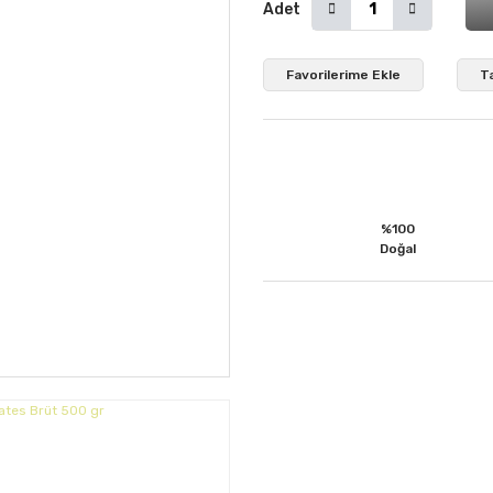
Adet
T
%100
Doğal