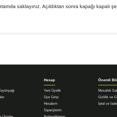
ortamda saklayınız. Açıldıktan sonra kapağı kapalı ş
diğer konularda yetersiz gördüğünüz noktaları öneri formunu kullanarak tar
Bu ürüne ilk yorumu siz yapın!
Yorum Yaz
Hesap
Önemli Bil
Zeytinyağı
Yeni Üyelik
Mesafeli Sa
ler
Üye Girişi
Gizlilik ve 
Hesabım
İptal ve İade
Siparişlerim
Gönder
e Ürünler
Beğendiklerim