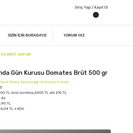
Giriş Yap / Kayıt Ol
SIZIN IÇIN BURADAYIZ
YORUM YAZ
ES BRÜT 500 GR
ında Gün Kurusu Domates Brüt 500 gr
türel Sızma Zeytinyağı ve Gurme Ürünler
KD
00 TL üstü ücretsiz,2000 TL altı 210 TL
 Ay
,90 TL
6,04 TL + KDV