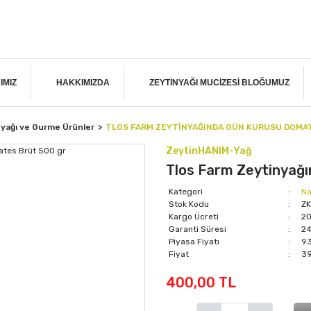
IMIZ
HAKKIMIZDA
ZEYTINYAĞI MUCIZESI BLOĞUMUZ
nyağı ve Gurme Ürünler
TLOS FARM ZEYTINYAĞINDA GÜN KURUSU DOMAT
ZeytinHANIM-Yağ
Tlos Farm Zeytinyağ
Kategori
Na
Stok Kodu
Z
Kargo Ücreti
20
Garanti Süresi
24
Piyasa Fiyatı
93
Fiyat
39
400,00 TL