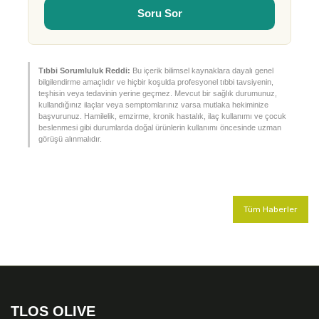
Soru Sor
Tıbbi Sorumluluk Reddi:
Bu içerik bilimsel kaynaklara dayalı genel
bilgilendirme amaçlıdır ve hiçbir koşulda profesyonel tıbbi tavsiyenin,
teşhisin veya tedavinin yerine geçmez. Mevcut bir sağlık durumunuz,
kullandığınız ilaçlar veya semptomlarınız varsa mutlaka hekiminize
başvurunuz. Hamilelik, emzirme, kronik hastalık, ilaç kullanımı ve çocuk
beslenmesi gibi durumlarda doğal ürünlerin kullanımı öncesinde uzman
görüşü alınmalıdır.
Tüm Haberler
TLOS OLIVE