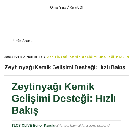
Giriş Yap / Kayıt Ol
Anasayfa
Haberler
ZEYTINYAĞI KEMIK GELIŞIMI DESTEĞI: HIZLI BA
Zeytinyağı Kemik Gelişimi Desteği: Hızlı Bakış
Zeytinyağı Kemik
Gelişimi Desteği: Hızlı
Bakış
TLOS OLIVE Editör Kurulu
•
Bilimsel kaynaklara göre derlendi